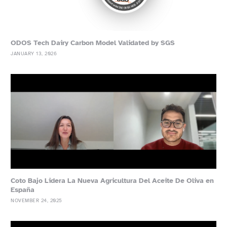
ODOS Tech Dairy Carbon Model Validated by SGS
JANUARY 13, 2026
Coto Bajo Lidera La Nueva Agricultura Del Aceite De Oliva en
España
NOVEMBER 24, 2025