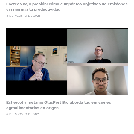
Lácteos bajo presión: cómo cumplir los objetivos de emisiones
sin mermar la productividad
8 DE AGOSTO DE 2025
Estiércol y metano: GlasPort Bio aborda las emisiones
agroalimentarias en origen
6 DE AGOSTO DE 2025