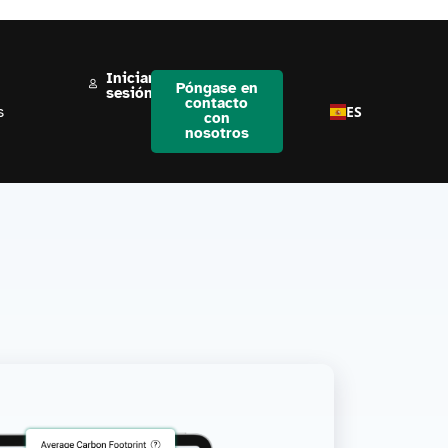
Iniciar
Póngase en
sesión
contacto
ES
s
con
nosotros