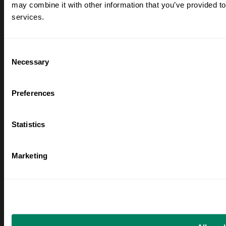
may combine it with other information that you’ve provided to
Huella de carbono
Lácteos
services.
Biodiversidad
Vino
Ámbito 3 FLAG
Aceitunas
Consent
Ámbitos 1, 2 y 3
Carne de vacuno
Necessary
Selection
Mitigación e Insetting
Porcino
Preferences
Casos de éxito
Enlaces rápidos
Statistics
Carbery
Contacte con
nosotros
Monaghan
Marketing
Quiénes somos
Capsa
Blog
Molinos Rojos
Inicio de sesión
LinkedIn