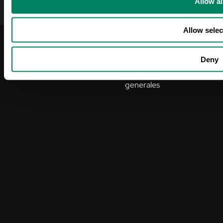
Allow al
Allow selec
2025 ODOS. Todos los
Política de privacidad
Deny
derechos reservados.
Condiciones
generales