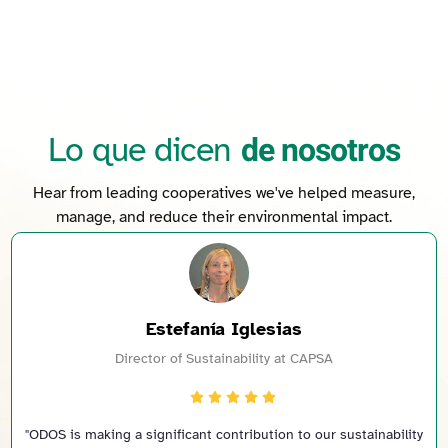
de nosotros
Lo que dicen
Hear from leading cooperatives we've helped measure,
manage, and reduce their environmental impact.
stefanía Iglesias
M
r of Sustainability at CAPSA
CTO a
nificant contribution to our sustainability
"We engaged ODOS for c