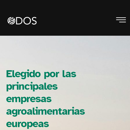
Elegido por las
principales
empresas
agroalimentarias
europeas