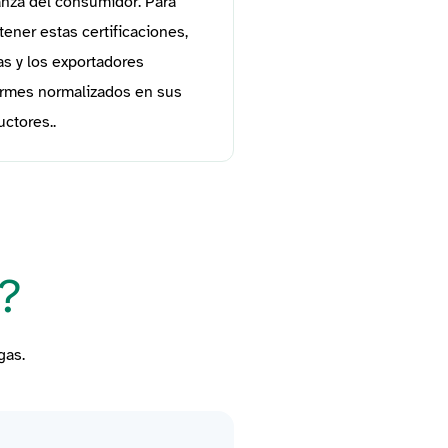
anza del consumidor. Para
ener estas certificaciones,
as y los exportadores
ormes normalizados en sus
uctores.
.
?
gas.