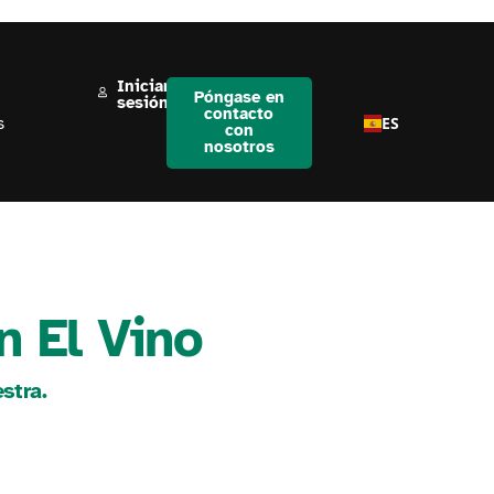
Iniciar
Póngase en
sesión
contacto
ES
s
con
nosotros
n El Vino
stra.